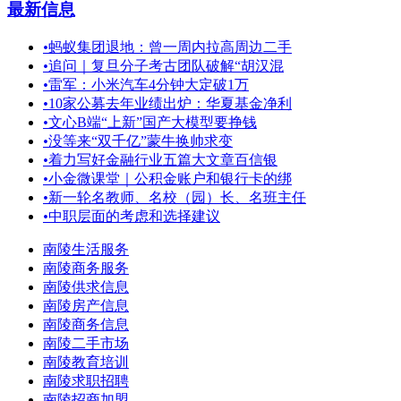
最新信息
•
蚂蚁集团退地：曾一周内拉高周边二手
•
追问｜复旦分子考古团队破解“胡汉混
•
雷军：小米汽车4分钟大定破1万
•
10家公募去年业绩出炉：华夏基金净利
•
文心B端“上新”国产大模型要挣钱
•
没等来“双千亿”蒙牛换帅求变
•
着力写好金融行业五篇大文章百信银
•
小金微课堂｜公积金账户和银行卡的绑
•
新一轮名教师、名校（园）长、名班主任
•
中职层面的考虑和选择建议
南陵生活服务
南陵商务服务
南陵供求信息
南陵房产信息
南陵商务信息
南陵二手市场
南陵教育培训
南陵求职招聘
南陵招商加盟