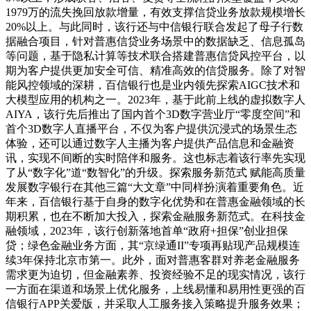
1979万的流失挽回放款增量，有效支撑信贷业务放款规模增长
20%以上。与此同时，该行还与中信银行联合发起了母子行数
据融合项目，针对普惠信贷业务场景中的数据缺乏、信息孤岛
等问题，基于隐私计算等技术联合搭建普惠信贷风控平台，以
期为客户提供更加安全可信、精准高效的信贷服务。除了对智
能风控领域的深耕，百信银行也是业内领先探索AIGC技术和
大模型应用的机构之一。2023年，基于此前上线的虚拟数字人
AIYA，该行先后推出了国内首个3D数字营业厅“零度空间”和
首个3D数字人直播平台，不仅为客户提供沉浸式的场景生态
体验，还可以通过数字人主播为客户提供产品信息和金融资
讯，实现不间断的实时陪伴和服务。这也标志着该行率先实现
了从“数字化”道“数智化”的升级。探索服务新范式 赋能高质量
发展数字银行在其他三篇“大文章”中同样扮演着重要角色。近
年来，百信银行基于自身的数字化优势和在普惠金融领域的长
期积累，也在不断加大投入，探索金融服务新范式。在科技金
融领域，2023年，该行创新落地首单“政府+担保”创业担保
贷；绿色金融业务方面，其“京绿通II”专项再贴现产品规模连
续3年保持北京市第一。此外，面对普惠客群对养老金融服务
需求更为迫切，但金融素养、投资经验不足的现实情况，该行
一方面在渠道和场景上优化服务，上线易懂和易用性更强的百
信银行APP关爱版，并采取人工服务接入策略提升服务效果；