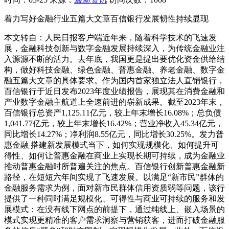
着力写好金融行业五篇大文章百信银行发展韧性持续显现
本文转自：人民日报客户端近年来，随着科学技术的飞速发
展，金融科技创新与数字金融发展持续深入，为传统金融业注
入源源不断的活力。去年底，我国更是提出要优化资金供给结
构，做好科技金融、绿色金融、普惠金融、养老金融、数字金
融五篇大文章的具体要求。作为国内首家独立法人直销银行，
百信银行于近日发布2023年度业绩报告，展现其在消费金融和
产业数字金融主航道上全速前进的崭新成果。截至2023年末，
百信银行总资产1,125.11亿元，较上年末增长16.08%；总负债
1,041.77亿元，较上年末增长16.42%；营业净收入45.34亿元，
同比增长14.27%；净利润8.55亿元，同比增长30.25%。发力普
惠金融 搭建新发展模式当下，如何实现规模化、如何提升可
得性、如何让普惠金融在商业上实现长期可持续，成为金融业
推动普惠金融时所普遍关注的焦点。百信银行创新普惠金融新
路径，在短短六年间实现了飞速发展。以满足“新市民”群体的
金融服务需求为例，面对新市民群体信用资质弱等问题，该行
提供了一种同时满足规模化、可得性与商业可持续的服务和发
展模式：在没有线下网点的前提下，通过纯线上、嵌入场景的
模式实现更精准的客户需求洞察与营销获客，进而打破金融服