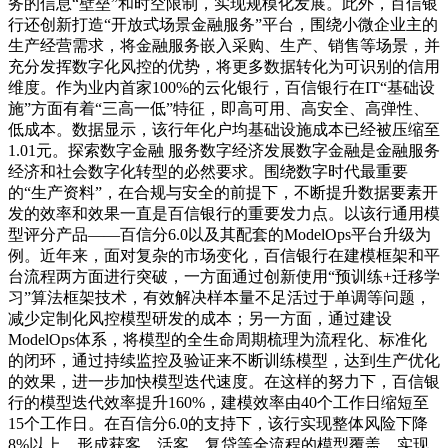
务的信息“壁垒”和时空限制，实现规模化发展。此外，百信银
行还创新打造“开放式场景金融服务”平台，围绕小微企业主的
生产经营需求，将金融服务嵌入采购、生产、销售等场景，并
充分发挥数字化风控的优势，将更多数据转化为可识别的信用
维度。作为业内首家100%的云化银行，百信银行在IT“基础设
施”方面有着“三高一低”特征，即高可用、高安全、高弹性、
低成本。数据显示，该行年化户均基础设施成本已经被压缩至
1.01元。探索数字金融 服务数字经济发展数字金融是金融服务
经济和社会数字化转型的必然要求。围绕数字时代最重要
的“生产资料”，在合规与安全的前提下，不断提升数据要素开
发的效率和效果一直是百信银行的重要发力点。以该行通用模
型评分产品——百信分6.0以及其配套的ModelOps平台升级为
例。近年来，面对复杂的市场变化，百信银行在建模框架和平
台流程两方面进行突破，一方面通过创新使用“预训练+迁移学
习”算法框架技术，有效解决样本量不足活过于单调等问题，
减少定制化风控模型研发的成本；另一方面，通过建设
ModelOps体系，将模型的全生命周期梳理为流程化、标准化
的闭环，通过持续监控及验证来不断训练模型，达到生产优化
的效果，进一步加快模型迭代速度。在这样的努力下，百信银
行的模型迭代效率提升160%，建模效率由40个工作日缩短至
15个工作日。在百信分6.0的支持下，该行实现整体风险下降
8%以上，形成获客、活客、复贷等全流程的模型覆盖，实现