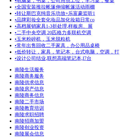
•
电脑桌，书桌，公司用员工位，学习桌，餐桌
•
全国安装推拉帐篷伸缩帐篷活动雨棚
•
转让斯巴克纯音乐功放+乐富豪监听1
•
品牌彩妆全套化妆品加化妆箱日常co
•
高档展销家具1-3折处理,样板房、展
•
二手中央空调 20匹格力多联机空调
•
玉米粉碎机，玉米脱粒机
•
常年出售回收二手家具，办公用品桌椅
•
低价转让，家具，笔记本，台式电脑，空调，打
•
设计公司结业,联想高端笔记本,I7台
南陵生活服务
南陵商务服务
南陵供求信息
南陵房产信息
南陵商务信息
南陵二手市场
南陵教育培训
南陵求职招聘
南陵招商加盟
南陵创业投资
南陵展会信息