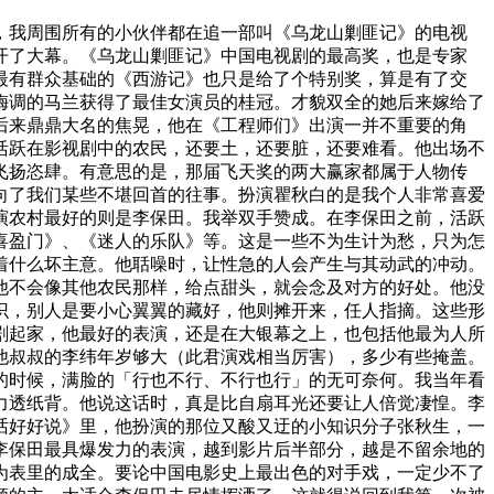
年，我周围所有的小伙伴都在追一部叫《乌龙山剿匪记》的电视
开了大幕。《乌龙山剿匪记》中国电视剧的最高奖，也是专家
最有群众基础的《西游记》也只是给了个特别奖，算是有了交
梅调的马兰获得了最佳女演员的桂冠。才貌双全的她后来嫁给了
后来鼎鼎大名的焦晃，他在《工程师们》出演一并不重要的角
活跃在影视剧中的农民，还要土，还要脏，还要难看。他出场不
飞扬恣肆。有意思的是，那届飞天奖的两大赢家都属于人物传
向了我们某些不堪回首的往事。扮演瞿秋白的是我个人非常喜爱
演农村最好的则是李保田。我举双手赞成。在李保田之前，活跃
喜盈门》、《迷人的乐队》等。这是一些不为生计为愁，只为怎
着什么坏主意。他聒噪时，让性急的人会产生与其动武的冲动。
他不会像其他农民那样，给点甜头，就会念及对方的好处。他没
识，别人是要小心翼翼的藏好，他则摊开来，任人指摘。这些形
剧起家，他最好的表演，还是在大银幕之上，也包括他最为人所
他叔叔的李纬年岁够大（此君演戏相当厉害），多少有些掩盖。
的时候，满脸的「行也不行、不行也行」的无可奈何。我当年看
力透纸背。他说这话时，真是比自扇耳光还要让人倍觉凄惶。李
话好好说》里，他扮演的那位又酸又迂的小知识分子张秋生，一
李保田最具爆发力的表演，越到影片后半部分，越是不留余地的
为表里的成全。要论中国电影史上最出色的对手戏，一定少不了