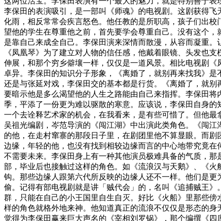
这两位活宝。李保田表演有一个最大的魅力，就是特别善于表
李保田的表演吸引，是一部叫《师魂》的电视剧。这剧获得飞
化雨，相反常常会疾言怒色。他任教的是所职高，孩子们出校
望他的学生在尊重他之前，首先要学会尊重自己。没有这个，
是靠自己来成全自己。李保田演来深情而散漫，从容而凝重。
《凤凰琴》为了建立对人物的信任感，他戴着眼镜、头发也支
伸展，和那个穷乡僻壤一样，仅仅是一道风景。相比电视剧《
卓异。李保田的知识分子形象，《离婚了，就别再来找我》是
还是与张延对戏，李保田交的基本都是行货。《离婚了，就别
要暗示他是多么渴望他的人生之路能由自己来指挥。李保田将
季，平添了一份更为难以驱散的寒意。应该说，李保田自身的
一个去诠释艺术家的机会，在我看来，是有些可惜了。但他最
吴祖光编剧，岑范导演的《闯江湖》中出演此类角色。《闯江湖
的他，在走村窜寨的那段日子里，在剧团里他不算显眼。而剧
边缘，年轻的他，也没有找到相较边缘而言的中心地带究竟在
不需要未来。李保田身上有一种其他演员极难具备的气质，那
部，毕业后也接触过这样的角色。如《流浪汉与天鹅》、《火船
钩。那些边缘人跟第六代所反映的边缘人还不一样。他们是更
偷。记得有部电视剧就是讲「贼代会」的，名叫《追捕贼王》
群，只能在自己的小王国里自生自灭。好比《火船》里那些傍
样的角色就格外地来神。他知道真正的流浪不仅仅是形态的身
觉得为李保田赢来巨大声名的《宰相刘罗锅》，那个编撰《四