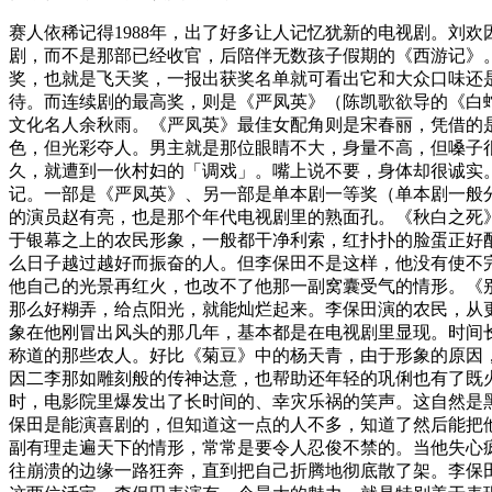
赛人依稀记得1988年，出了好多让人记忆犹新的电视剧。刘
剧，而不是那部已经收官，后陪伴无数孩子假期的《西游记》
奖，也就是飞天奖，一报出获奖名单就可看出它和大众口味还
待。而连续剧的最高奖，则是《严凤英》（陈凯歌欲导的《白
文化名人余秋雨。《严凤英》最佳女配角则是宋春丽，凭借的
色，但光彩夺人。男主就是那位眼睛不大，身量不高，但嗓子
久，就遭到一伙村妇的「调戏」。嘴上说不要，身体却很诚实
记。一部是《严凤英》、另一部是单本剧一等奖（单本剧一般
的演员赵有亮，也是那个年代电视剧里的熟面孔。《秋白之死
于银幕之上的农民形象，一般都干净利索，红扑扑的脸蛋正好
么日子越过越好而振奋的人。但李保田不是这样，他没有使不
他自己的光景再红火，也改不了他那一副窝囊受气的情形。《
那么好糊弄，给点阳光，就能灿烂起来。李保田演的农民，从
象在他刚冒出风头的那几年，基本都是在电视剧里显现。时间
称道的那些农人。好比《菊豆》中的杨天青，由于形象的原因
因二李那如雕刻般的传神达意，也帮助还年轻的巩俐也有了既
时，电影院里爆发出了长时间的、幸灾乐祸的笑声。这自然是
保田是能演喜剧的，但知道这一点的人不多，知道了然后能把
副有理走遍天下的情形，常常是要令人忍俊不禁的。当他失心
往崩溃的边缘一路狂奔，直到把自己折腾地彻底散了架。李保