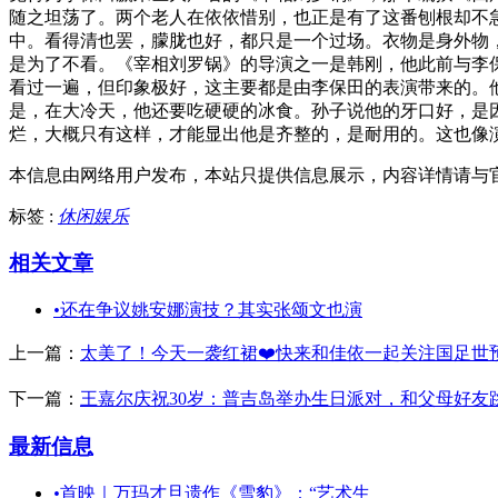
随之坦荡了。两个老人在依依惜别，也正是有了这番刨根却不
中。看得清也罢，朦胧也好，都只是一个过场。衣物是身外物
是为了不看。《宰相刘罗锅》的导演之一是韩刚，他此前与李
看过一遍，但印象极好，这主要都是由李保田的表演带来的。
是，在大冷天，他还要吃硬硬的冰食。孙子说他的牙口好，是
烂，大概只有这样，才能显出他是齐整的，是耐用的。这也像
本信息由网络用户发布，
本站只提供信息展示，内容详情请与
标签 :
休闲娱乐
相关文章
•
还在争议姚安娜演技？其实张颂文也演
上一篇：
太美了！今天一袭红裙❤️快来和佳依一起关注国足世
下一篇：
王嘉尔庆祝30岁：普吉岛举办生日派对，和父母好友
最新信息
•
首映｜万玛才旦遗作《雪豹》：“艺术生