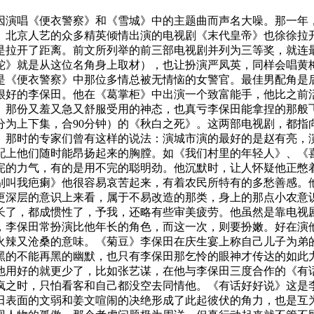
欢因演唱《便衣警察》和《雪城》中的主题曲而声名大噪。那一
。北京人艺的众多精英倾情出演的电视剧《末代皇帝》也徐徐拉
是拉开了距离。前文所列举的前三部电视剧并列为三等奖，就连
蛇》就是从这位名角身上取材），也让扮演严凤英，同样会唱黄
是《便衣警察》中那位多情总被无情恼的女警官。最佳男配角是
很好的李保田。他在《葛掌柜》中出演一个致富能手，他比之前
。那份又羞又急又舒服受用的神态，也真亏李保田能拿捏的那般
分为上下集，合90分钟）的《秋白之死》。这两部电视剧，都指
》那时的专家们曾有这样的说法：演城市演的最好的是赵有亮，
配上他们随时能昂扬起来的胸膛。如《我们村里的年轻人》、《
完的力气，有的是用不完的聪明劲。他沉默时，让人怀疑他正憋
别叫我疤瘌》他很容易哀苦起来，有着农民所特有的多愁善感。
更深层的意识上来看，属于不易改造的那类，身上的那点小农意
长了，都成惯性了，予我，还略有些审美疲劳。他虽然是靠电视
，李保田常扮演比他年长的角色，而这一次，则要扮嫩。好在演
火辣又沧桑的意味。《菊豆》李保田在庆生宴上称自己儿子为弟
黑的不能再黑的幽默，也只有李保田那乞怜的眼神才传达的如此
他用好的就更少了，比如张艺谋，在他与李保田三度合作的《有
疯之时，只怕看客和自己都没空去同情他。《有话好好说》这是
田表面的文弱和姜文喧闹的决绝形成了此起彼伏的角力，也是互