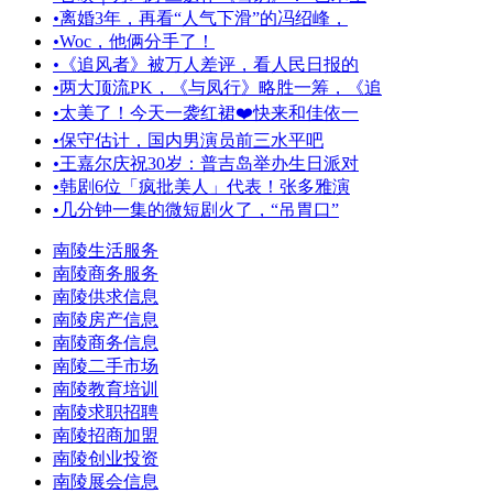
•
离婚3年，再看“人气下滑”的冯绍峰，
•
Woc，他俩分手了！
•
《追风者》被万人差评，看人民日报的
•
两大顶流PK，《与凤行》略胜一筹，《追
•
太美了！今天一袭红裙❤️快来和佳依一
•
保守估计，国内男演员前三水平吧
•
王嘉尔庆祝30岁：普吉岛举办生日派对
•
韩剧6位「疯批美人」代表！张多雅演
•
几分钟一集的微短剧火了，“吊胃口”
南陵生活服务
南陵商务服务
南陵供求信息
南陵房产信息
南陵商务信息
南陵二手市场
南陵教育培训
南陵求职招聘
南陵招商加盟
南陵创业投资
南陵展会信息