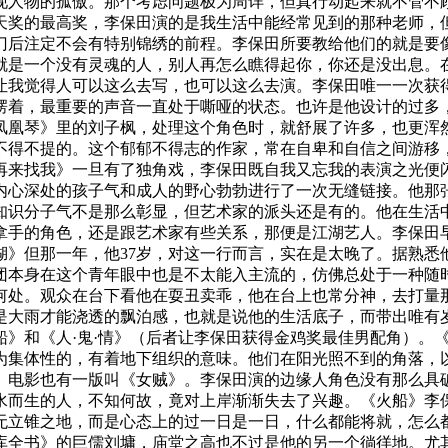
现人物的孤傲。那个考虑问题极为周详，但真行动起来就不管不
天奖的最高奖，李保田演的是我生活中能经常见到的那种老师，
门后注定不会有特别锦绣的前程。李保田所要教给他们的就是要
就是一个没有灵魂的人，别人再怎么瞧得起你，你还是没出息。
让我觉得人可以这么去写，也可以这么去演。李保田唯一一次获
楞着，最重要的声音一直处于嘶哑的状态。也许是他设计的过多
凤凰琴》里的刘子枫，处理这个角色时，就舒展了许多，也更浑
不得不提的。这个郁郁不得志的作家，常在自卑和自信之间游移
再来找我》一旦有了独角戏，李保田既自我又忘我的表演之光便
内心深处的孩子气和成人的野心勃勃进行了一次无缝链接。他那
知识分子气不是那么彰显，但艺术家的派头还是有的。他在生活
拿手的角色，还是跟艺术家有些关系，那便是江湖艺人。李保田
》但那一年，他37岁，对这一行而言，实在是太晚了。据熟悉
团本身在这个青年眼中也是不太能入主流的，仿佛总处于一种随
何处。观众在台下看他在耍丑卖乖，他在台上也常分神，去打量
是大雨才能浇透的飘泊感，也就是说他的生活底子，而带出唯有
》和《人·鬼·情》（后者让李保田获得金鸡奖最佳男配角）。《
为集体性的，有着地下组织的意味。他们在阳光照不到的角落，
。电影也有一版叫《女贼》。李保田演的边缘人角色没有那么具
水而生的人，不知何故，竟对上岸渐渐失去了兴趣。《火船》李
无立锥之地，而是心态上的过一日是一日，什么都能将就，怎么
库全书》的巨儒刘墉，庙堂之高也不过是他的另一个徜徉地。尤