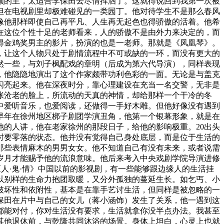
顾的主，太适合李保田去尽情挥洒了。这就得说回到我第一次被
但在电视剧里却极难碰见的一类园丁。他对待学生不是那么春风
像他那样即使自己再平凡、人生再无起色也得骄傲的活着。他希
在这位个性十足的老师看来，人的骄傲不是由外力来决定的，而
得金鸡奖男主的影片，扮演的也是一老师。那就是《凤凰琴》。
，让这个人物只处于剧情流程中不可或缺的一环，而没有更大的
然一些，与刘子枫配戏的章明（后成为第六代导演），同样表现
，他隐隐地演出了这个作家颇带功利色彩的一面。无论是与盖克
闪亮起来。他在深夜时分，靠心理建设在充当一名交警，无非是
张沧老的脸上，所流动的天真的神情，却给那样一个干冷的冬
中爱听音乐，也爱阅读，还做得一手好木雕。但他好像没有遇到
早年在徐州地区梆子剧团学演丑角，他第一个银幕形象，就是在
他的人讲，他在老家徐州的那段日子，给他的影响极重。20出头
时要零落的状态。他并没有觉得自己身处底层，而是位于生活的
那些表情麻木的男男女女。他不知道自己有没有未来，或者说需
岁月才能赐予他的流浪意味。他后来考入中央戏剧学院导演进修
人·鬼·情》中国以前的影视剧，有一些能够跟边缘人的生活挂
以别样的生命力抱团取暖，又分外孤独的蔓延生长。如乞丐、小
破坏性和依附性，基本是在靠手艺讨生活，但同样是被忽略的一
保田在片中与自己的女儿（蒋小涵饰）发生了关系，他一遇到这
都能对付，你对生活没有要求，生活就拿你没半点办法。我甚至
其他退休前，与乾隆共同沐浴的场景。身体上坦白，心灵上也就