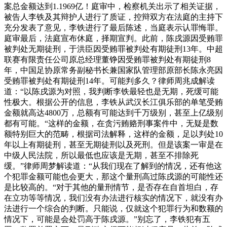
案总金额达到1.1969亿！庭审中，检察机关出示了相关证据，
被告人李铁及其辩护人进行了质证，控辩双方在法庭的主持下
充分发表了意见，李铁进行了最后陈述，当庭表示认罪悔罪。
庭审最后，法庭宣布休庭，择期宣判。此前，陈戌源因受贿罪
被判处无期徒刑，于洪臣因受贿罪被判处有期徒刑13年。中超
联赛有限责任公司原总经理董铮因受贿罪被判处有期徒刑8
年，中国足协原常务副秘书长兼国家队管理部原部长陈永亮因
受贿罪被判处有期徒刑14年。可能判多久？律师周兆成解读
道：“以陈戌源为对照，我判断李铁最轻也是无期，死缓可能
性极大。根据公开的信息，李铁从武汉长江俱乐部的单笔受贿
金额就高达4800万，总额有可能达到千万级别，甚至上亿级别
都有可能。“这样的金额，在贪污贿赂刑事案件中，无疑是数
额特别巨大的范畴，根据司法解释，这样的金额，足以判处10
年以上有期徒刑，甚至无期徒刑以及死刑。但是该案一审是在
中级人民法院，所以最低也应该是无期，甚至不排除死
缓。”律师周梦解读道：“从我们现在了解到的情况，还有他这
个犯罪金额可能也会更大，那这个量刑高过陈戌源的可能性还
是比较高的。“对于其他的量刑情节，是否存在自首坦白，存
在立功等等情况，我们没有办法进行核实的情况下，就没有办
法进行一个综合的判断。只能说，仅就这个犯罪行为和数额的
情况下，可能是会处罚高于陈戌源。”别忘了，李铁犯有五