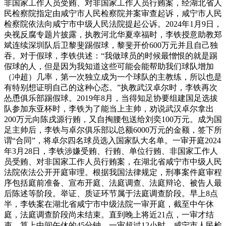
非国家工作人员受贿、对非国家工作人员行贿案，经湖北省人
民检察院指定由咸宁市人民检察院并案审查起诉，咸宁市人民
检察院依法向咸宁市中级人民法院提起公诉。2024年1月9日，
央视反腐专题片披露，执教河北华夏幸福时，李铁授意助教郑
斌连续深圳队后卫黎斐踢假球，黎斐开价600万元并且自己独
吞。对于假球，李铁供述：“我做球员的时候最憎恨的就是踢
假球的人，但是因为我知道这些可能会能帮助我们球队增加
（冲超）几率，第一次独立成为一个球队的主教练，所以也是
有特别想证明自己的这种心态。”执教武汉卓尔时，李铁再次
怂恿俱乐部踢假球。2019年8月，当得知足协要组建国足选拔
队参加东亚杯时，李铁为了能当上主帅，劝说武汉卓尔拿出
200万元向陈戌源行贿，又自掏腰包送给刘奕100万元。成为国
足主帅后，李铁与卓尔俱乐部以总额6000万元的金额，签下所
谓“合同”，将卓尔四名球员选入国家队大名单。一审开庭2024
年3月28日，李铁涉嫌受贿、行贿、单位行贿、非国家工作人
员受贿、对非国家工作人员行贿案，在湖北省咸宁市中级人民
法院依法公开开庭审理。根据我国法律规定，刑事案件庭审程
序包括庭前准备、宣布开庭、法庭调查、法庭辩论、被告人最
后陈述等阶段。举证、质证环节属于法庭调查阶段。早上8点
半，李铁案在湖北省咸宁市中级法院一审开庭，截至中午休
庭，法庭调查阶段尚未结束。直到晚上将近21点，一审才结
束。算上中间午休的45分钟，一审超过12小时。咸宁市人民检