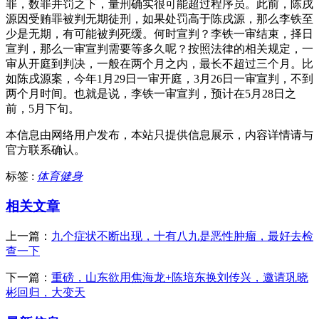
罪，数罪并罚之下，量刑确实很可能超过程序员。此前，陈戌
源因受贿罪被判无期徒刑，如果处罚高于陈戌源，那么李铁至
少是无期，有可能被判死缓。何时宣判？李铁一审结束，择日
宣判，那么一审宣判需要等多久呢？按照法律的相关规定，一
审从开庭到判决，一般在两个月之内，最长不超过三个月。比
如陈戌源案，今年1月29日一审开庭，3月26日一审宣判，不到
两个月时间。也就是说，李铁一审宣判，预计在5月28日之
前，5月下旬。
本信息由网络用户发布，
本站只提供信息展示，内容详情请与
官方联系确认。
标签 :
体育健身
相关文章
上一篇：
九个症状不断出现，十有八九是恶性肿瘤，最好去检
查一下
下一篇：
重磅，山东欲用焦海龙+陈培东换刘传兴，邀请巩晓
彬回归，大变天