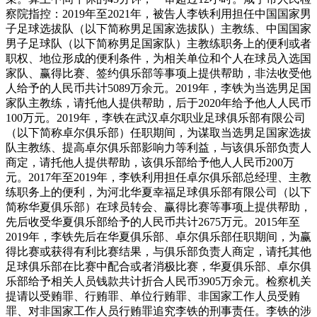
察院指控：2019年至2021年，被告人李铁利用担任中国国家男
子足球选拔队（以下简称男足国家选拔队）主教练、中国国家
男子足球队（以下简称男足国家队）主教练职务上的便利或者
职权、地位形成的便利条件，为相关单位和个人在球员入选国
家队、赢得比赛、签约俱乐部等事项上提供帮助，非法收受他
人给予的人民币共计5089万余元。2019年，李铁为当选男足国
家队主教练，请托他人提供帮助，后于2020年给予他人人民币
100万元。2019年，李铁在武汉卓尔职业足球俱乐部有限公司
（以下简称卓尔俱乐部）任职期间，为谋取当选男足国家选拔
队主教练、提高卓尔俱乐部影响力等利益，与该俱乐部负责人
商定，请托他人提供帮助，该俱乐部给予他人人民币200万
元。2017年至2019年，李铁利用担任卓尔俱乐部总经理、主教
练职务上的便利，为河北华夏幸福足球俱乐部有限公司（以下
简称华夏俱乐部）在球员转会、赢得比赛等事项上提供帮助，
先后收受华夏俱乐部给予的人民币共计2675万元。2015年至
2019年，李铁先后在华夏俱乐部、卓尔俱乐部任职期间，为赢
得比赛或获得有利比赛结果，与俱乐部负责人商定，请托其他
足球俱乐部在比赛中配合或者消极比赛，华夏俱乐部、卓尔俱
乐部给予相关人员钱款共计折合人民币3905万余元。检察机关
提请以受贿罪、行贿罪、单位行贿罪、非国家工作人员受贿
罪、对非国家工作人员行贿罪追究李铁的刑事责任。李铁的涉