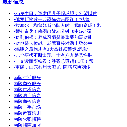
最新信息
•
36岁生日，谭龙晒儿子踢球照：希望以后
•
俄罗斯挫败一起恐怖袭击图谋！“格鲁
•
拉塞尔：和詹姆斯当队友时，我们赢球！和
•
替补奇兵！梅图出战28分钟10中6&4罚
•
哈利伯顿：养成习惯是最重要的事这能
•
这也是卡位战！老鹰直接对话击败公牛
•
练腿之后跑步有3大益处须警惕2风险
•
九个症状不断出现，十有八九是恶性肿
•
一文读懂李铁案：涉案总额超1.1亿！预
•
重磅，山东欲用焦海龙+陈培东换刘传
南陵生活服务
南陵商务服务
南陵供求信息
南陵房产信息
南陵商务信息
南陵二手市场
南陵教育培训
南陵求职招聘
南陵招商加盟