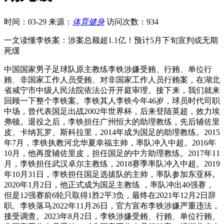
时间：03-29
来源：
体育健身
访问次数：934
一文读懂李铁案：涉案总额超1.1亿！预计5月下旬宣判或无期
死缓
中国国家男子足球队原主教练李铁涉嫌受贿、行贿、单位行
贿、非国家工作人员受贿、对非国家工作人员行贿案，在湖北
省咸宁市中级人民法院依法公开开庭审理。接下来，我们就来
回顾一下整个李铁案。李铁其人李铁今年46岁，球员时代司职
中场，曾代表国足出战2002年世界杯，后来登陆英超，效力埃
弗顿。退役之后，李铁担任广州恒大的助理教练，先后辅佐里
皮、卡纳瓦罗、斯科拉里，2014年成为国足的助理教练。2015
年7月，李铁执教河北华夏幸福主帅，率队冲入中超。2016年
10月，他再度辅佐里皮，担任国足的中方助理教练。2017年11
月，李铁担任武汉卓尔主教练，2018赛季率队冲入中超。2019
年10月31日，李铁担任国足选拔队的主帅，率队参加东亚杯。
2020年1月2日，他正式成为国足主教练 ，率队冲出40强赛，
但是12强赛前6轮只取得1胜2平3负，最终在2021年12月2日辞
职。李铁落马2022年11月26日，官方宣布李铁涉嫌严重违法，
接受调查。2023年8月2日，李铁涉嫌受贿、行贿、单位行贿、